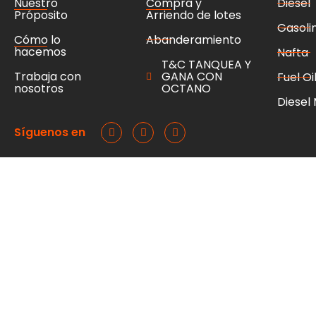
Nuestro
Compra y
Diesel
Próposito
Arriendo de lotes
Gasoli
Cómo lo
Abanderamiento
hacemos
Nafta
T&C TANQUEA Y
Trabaja con
GANA CON
Fuel Oi
nosotros
OCTANO
Diesel
Síguenos en