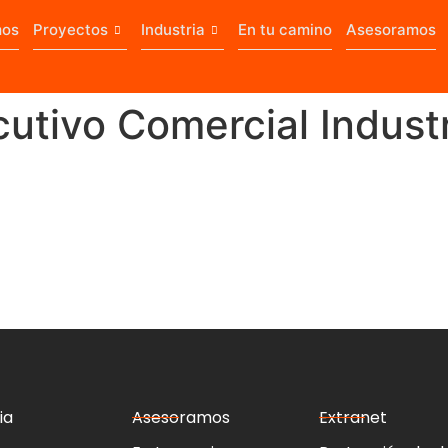
os
Proyectos
Industria
En tu camino
Asesoramos
cutivo Comercial Indust
ia
Asesoramos
Extranet