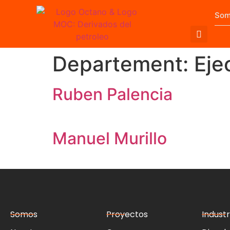
Som
Departement:
Eje
Ruben Palencia​
Manuel Murillo​
Somos
Proyectos
Industr