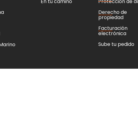
En tu camino
Protección de d
na
Derecho de
propiedad
Facturación
electrónica
l
Sube tu pedido
 Marino