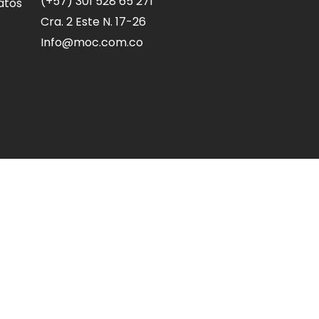
(+57) 301 528 65 271
atos
Cra. 2 Este N. 17-26
Info@moc.com.co