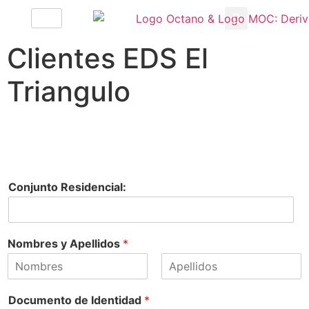
Clientes EDS El
Triangulo
Conjunto Residencial:
Nombres y Apellidos
*
N
A
o
p
Documento de Identidad
*
m
e