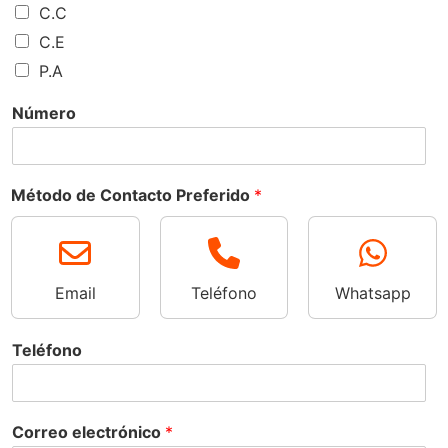
C.C
b
l
r
l
C.E
e
i
d
P.A
o
s
Número
Método de Contacto Preferido
*
Email
Teléfono
Whatsapp
Teléfono
Correo electrónico
*